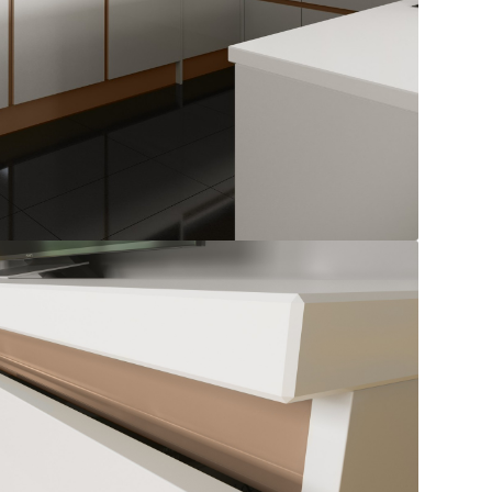
Шкаф под вытяжку
Шкаф верхний
Шкаф с сушкой INOXA 2-уровневая
Цоколь ТИПЦ-5ПВХ 150*3300мм
Столешница HPL-2700*600мм