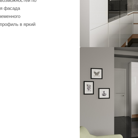
возможностей по
я фасада
временного
профиль в яркий