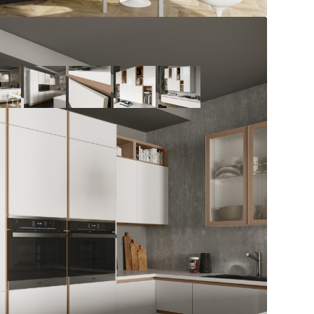
Типовая экспозиция
модели
Описание комплектации
Шкаф под встроенный холодильник
Тумба 3 ящика
Тумба под ДШ
Фасад под ПММ
Тумба под мойку
Шкаф верхний