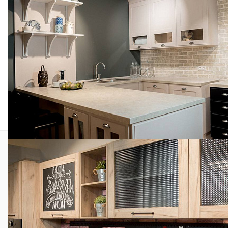
Саратов
Фирменный салон «РИМИ»
Адрес:
ул.Московская, 117а
Время работы по будням:
10:00-20:00
Время работы по выходным:
10:00-20:00
Телефон:
8 800 775 13 42 (многоканальный, звонок
бесплатный)
E-mail:
rimi@rimi-mebel.ru
АКЦИИ
СОВРЕМЕННЫЕ КУХНИ
КЛАССИЧЕСКИЕ КУХНИ
ШКАФЫ
ГОСТИНЫЕ